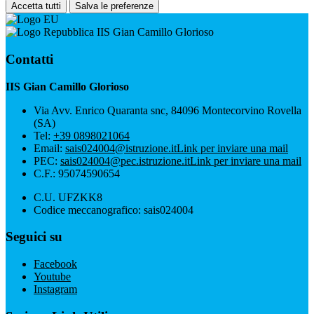
Accetta tutti
Salva le preferenze
IIS Gian Camillo Glorioso
Contatti
IIS Gian Camillo Glorioso
Via Avv. Enrico Quaranta snc, 84096 Montecorvino Rovella
(SA)
Tel:
+39 0898021064
Email:
sais024004@istruzione.it
Link per inviare una mail
PEC:
sais024004@pec.istruzione.it
Link per inviare una mail
C.F.: 95074590654
C.U. UFZKK8
Codice meccanografico: sais024004
Seguici su
Facebook
Youtube
Instagram