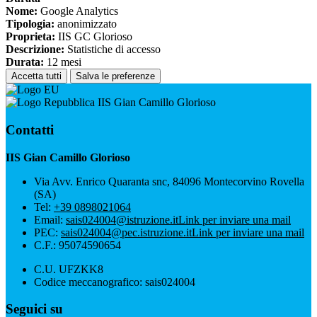
Nome:
Google Analytics
Tipologia:
anonimizzato
Proprieta:
IIS GC Glorioso
Descrizione:
Statistiche di accesso
Durata:
12 mesi
Accetta tutti
Salva le preferenze
IIS Gian Camillo Glorioso
Contatti
IIS Gian Camillo Glorioso
Via Avv. Enrico Quaranta snc, 84096 Montecorvino Rovella
(SA)
Tel:
+39 0898021064
Email:
sais024004@istruzione.it
Link per inviare una mail
PEC:
sais024004@pec.istruzione.it
Link per inviare una mail
C.F.: 95074590654
C.U. UFZKK8
Codice meccanografico: sais024004
Seguici su