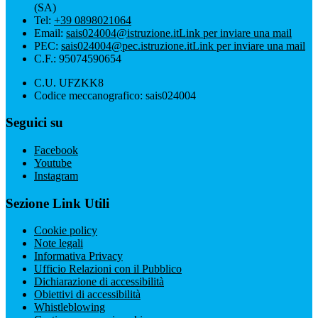
(SA)
Tel:
+39 0898021064
Email:
sais024004@istruzione.it
Link per inviare una mail
PEC:
sais024004@pec.istruzione.it
Link per inviare una mail
C.F.: 95074590654
C.U. UFZKK8
Codice meccanografico: sais024004
Seguici su
Facebook
Youtube
Instagram
Sezione Link Utili
Cookie policy
Note legali
Informativa Privacy
Ufficio Relazioni con il Pubblico
Dichiarazione di accessibilità
Obiettivi di accessibilità
Whistleblowing