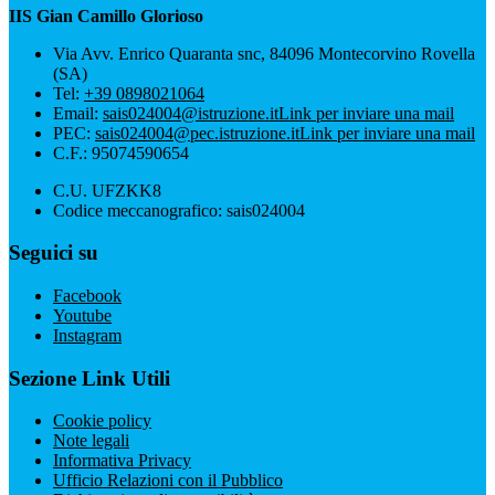
IIS Gian Camillo Glorioso
Via Avv. Enrico Quaranta snc, 84096 Montecorvino Rovella
(SA)
Tel:
+39 0898021064
Email:
sais024004@istruzione.it
Link per inviare una mail
PEC:
sais024004@pec.istruzione.it
Link per inviare una mail
C.F.: 95074590654
C.U. UFZKK8
Codice meccanografico: sais024004
Seguici su
Facebook
Youtube
Instagram
Sezione Link Utili
Cookie policy
Note legali
Informativa Privacy
Ufficio Relazioni con il Pubblico