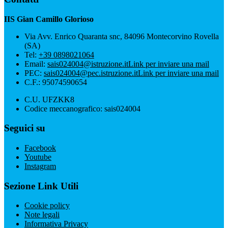
IIS Gian Camillo Glorioso
Via Avv. Enrico Quaranta snc, 84096 Montecorvino Rovella
(SA)
Tel:
+39 0898021064
Email:
sais024004@istruzione.it
Link per inviare una mail
PEC:
sais024004@pec.istruzione.it
Link per inviare una mail
C.F.: 95074590654
C.U. UFZKK8
Codice meccanografico: sais024004
Seguici su
Facebook
Youtube
Instagram
Sezione Link Utili
Cookie policy
Note legali
Informativa Privacy