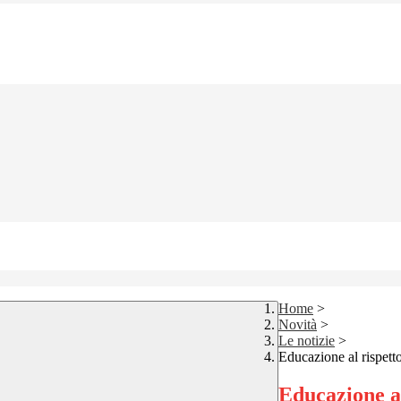
Home
>
Novità
>
Le notizie
>
Educazione al rispett
Educazione al