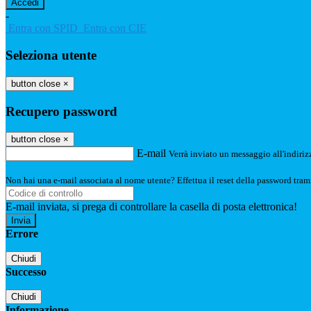
-
Entra con SPID
Entra con CIE
Seleziona utente
button close
×
Recupero password
button close
×
E-mail
Verrà inviato un messaggio all'indirizz
Non hai una e-mail associata al nome utente? Effettua il reset della password tram
E-mail inviata, si prega di controllare la casella di posta elettronica!
Errore
Chiudi
Successo
Chiudi
Informazione