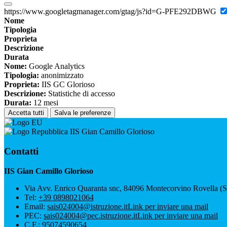
https://www.googletagmanager.com/gtag/js?id=G-PFE292DBWG
Nome
Tipologia
Proprieta
Descrizione
Durata
Nome:
Google Analytics
Tipologia:
anonimizzato
Proprieta:
IIS GC Glorioso
Descrizione:
Statistiche di accesso
Durata:
12 mesi
Accetta tutti
Salva le preferenze
IIS Gian Camillo Glorioso
Contatti
IIS Gian Camillo Glorioso
Via Avv. Enrico Quaranta snc, 84096 Montecorvino Rovella (
Tel:
+39 0898021064
Email:
sais024004@istruzione.it
Link per inviare una mail
PEC:
sais024004@pec.istruzione.it
Link per inviare una mail
C.F.: 95074590654