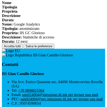
Nome
Tipologia
Proprieta
Descrizione
Durata
Nome:
Google Analytics
Tipologia:
anonimizzato
Proprieta:
IIS GC Glorioso
Descrizione:
Statistiche di accesso
Durata:
12 mesi
Accetta tutti
Salva le preferenze
IIS Gian Camillo Glorioso
Contatti
IIS Gian Camillo Glorioso
Via Avv. Enrico Quaranta snc, 84096 Montecorvino Rovella
(SA)
Tel:
+39 0898021064
Email:
sais024004@istruzione.it
Link per inviare una mail
PEC:
sais024004@pec.istruzione.it
Link per inviare una mail
C.F.: 95074590654