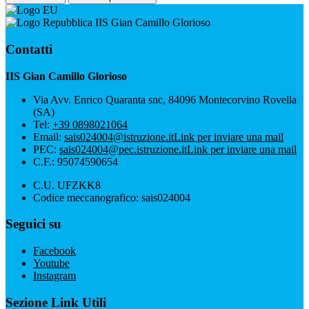
IIS Gian Camillo Glorioso
Contatti
IIS Gian Camillo Glorioso
Via Avv. Enrico Quaranta snc, 84096 Montecorvino Rovella
(SA)
Tel:
+39 0898021064
Email:
sais024004@istruzione.it
Link per inviare una mail
PEC:
sais024004@pec.istruzione.it
Link per inviare una mail
C.F.: 95074590654
C.U. UFZKK8
Codice meccanografico: sais024004
Seguici su
Facebook
Youtube
Instagram
Sezione Link Utili