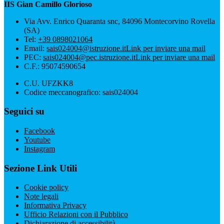
IIS Gian Camillo Glorioso
Via Avv. Enrico Quaranta snc, 84096 Montecorvino Rovella
(SA)
Tel:
+39 0898021064
Email:
sais024004@istruzione.it
Link per inviare una mail
PEC:
sais024004@pec.istruzione.it
Link per inviare una mail
C.F.: 95074590654
C.U. UFZKK8
Codice meccanografico: sais024004
Seguici su
Facebook
Youtube
Instagram
Sezione Link Utili
Cookie policy
Note legali
Informativa Privacy
Ufficio Relazioni con il Pubblico
Dichiarazione di accessibilità