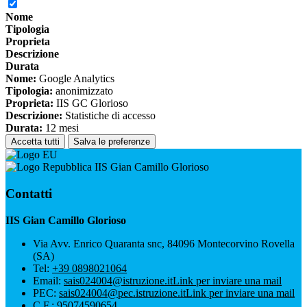
Nome
Tipologia
Proprieta
Descrizione
Durata
Nome:
Google Analytics
Tipologia:
anonimizzato
Proprieta:
IIS GC Glorioso
Descrizione:
Statistiche di accesso
Durata:
12 mesi
Accetta tutti
Salva le preferenze
IIS Gian Camillo Glorioso
Contatti
IIS Gian Camillo Glorioso
Via Avv. Enrico Quaranta snc, 84096 Montecorvino Rovella
(SA)
Tel:
+39 0898021064
Email:
sais024004@istruzione.it
Link per inviare una mail
PEC:
sais024004@pec.istruzione.it
Link per inviare una mail
C.F.: 95074590654