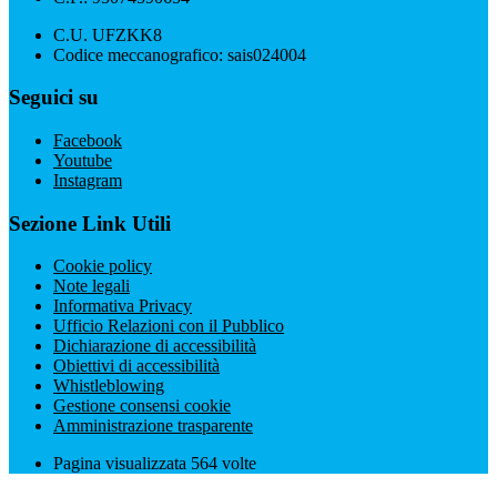
C.U. UFZKK8
Codice meccanografico: sais024004
Seguici su
Facebook
Youtube
Instagram
Sezione Link Utili
Cookie policy
Note legali
Informativa Privacy
Ufficio Relazioni con il Pubblico
Dichiarazione di accessibilità
Obiettivi di accessibilità
Whistleblowing
Gestione consensi cookie
Amministrazione trasparente
Pagina visualizzata
564
volte