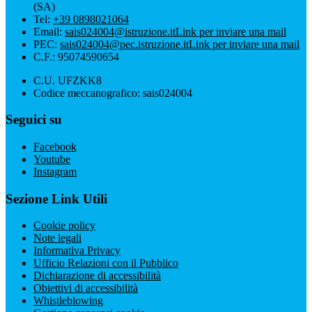
(SA)
Tel:
+39 0898021064
Email:
sais024004@istruzione.it
Link per inviare una mail
PEC:
sais024004@pec.istruzione.it
Link per inviare una mail
C.F.: 95074590654
C.U. UFZKK8
Codice meccanografico: sais024004
Seguici su
Facebook
Youtube
Instagram
Sezione Link Utili
Cookie policy
Note legali
Informativa Privacy
Ufficio Relazioni con il Pubblico
Dichiarazione di accessibilità
Obiettivi di accessibilità
Whistleblowing