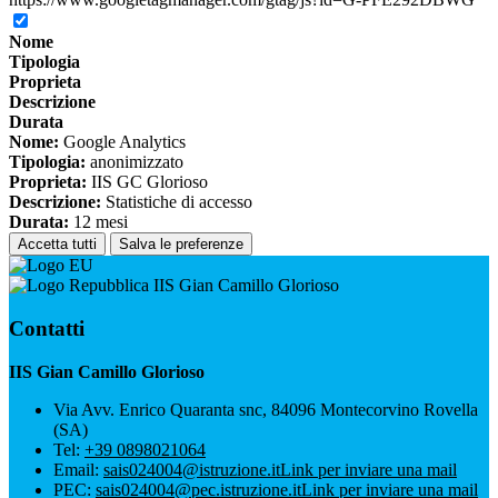
Nome
Tipologia
Proprieta
Descrizione
Durata
Nome:
Google Analytics
Tipologia:
anonimizzato
Proprieta:
IIS GC Glorioso
Descrizione:
Statistiche di accesso
Durata:
12 mesi
Accetta tutti
Salva le preferenze
IIS Gian Camillo Glorioso
Contatti
IIS Gian Camillo Glorioso
Via Avv. Enrico Quaranta snc, 84096 Montecorvino Rovella
(SA)
Tel:
+39 0898021064
Email:
sais024004@istruzione.it
Link per inviare una mail
PEC:
sais024004@pec.istruzione.it
Link per inviare una mail