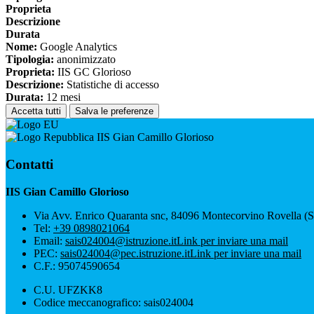
Proprieta
Descrizione
Durata
Nome:
Google Analytics
Tipologia:
anonimizzato
Proprieta:
IIS GC Glorioso
Descrizione:
Statistiche di accesso
Durata:
12 mesi
Accetta tutti
Salva le preferenze
IIS Gian Camillo Glorioso
Contatti
IIS Gian Camillo Glorioso
Via Avv. Enrico Quaranta snc, 84096 Montecorvino Rovella (
Tel:
+39 0898021064
Email:
sais024004@istruzione.it
Link per inviare una mail
PEC:
sais024004@pec.istruzione.it
Link per inviare una mail
C.F.: 95074590654
C.U. UFZKK8
Codice meccanografico: sais024004