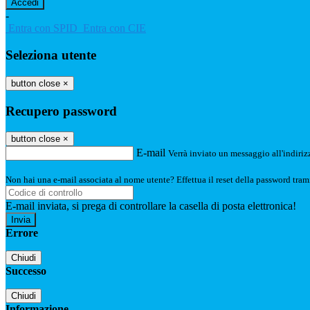
-
Entra con SPID
Entra con CIE
Seleziona utente
button close
×
Recupero password
button close
×
E-mail
Verrà inviato un messaggio all'indirizz
Non hai una e-mail associata al nome utente? Effettua il reset della password tram
E-mail inviata, si prega di controllare la casella di posta elettronica!
Errore
Chiudi
Successo
Chiudi
Informazione