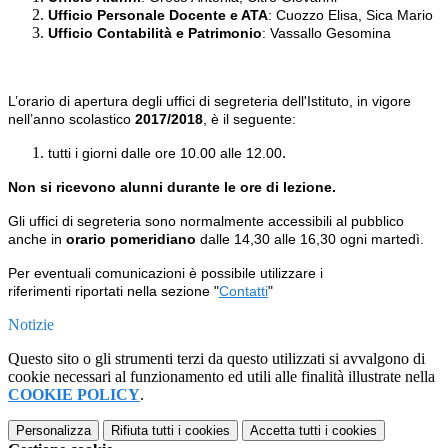
Ufficio Personale Docente e ATA
: Cuozzo Elisa, Sica Mario
Ufficio Contabilità e Patrimonio
: Vassallo Gesomina
L’orario di apertura degli uffici di segreteria dell'Istituto, in vigore
nell’anno scolastico
2017/2018
, è il seguente:
.
tutti i giorni dalle ore 10.00 alle 12.00
Non si ricevono alunni durante le ore di lezione.
Gli uffici di segreteria sono normalmente accessibili al pubblico
anche in
orario pomeridiano
dalle 14,30 alle 16,30 ogni martedì.
Per eventuali comunicazioni è possibile utilizzare i
riferimenti riportati nella sezione "
Contatti
"
Notizie
Questo sito o gli strumenti terzi da questo utilizzati si avvalgono di
cookie necessari al funzionamento ed utili alle finalità illustrate nella
COOKIE POLICY
.
Personalizza
Rifiuta tutti
i cookies
Accetta tutti
i cookies