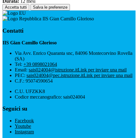
Durata:
12 mesi
Accetta tutti
Salva le preferenze
IIS Gian Camillo Glorioso
Contatti
IIS Gian Camillo Glorioso
Via Avv. Enrico Quaranta snc, 84096 Montecorvino Rovella
(SA)
Tel:
+39 0898021064
Email:
sais024004@istruzione.it
Link per inviare una mail
PEC:
sais024004@pec.istruzione.it
Link per inviare una mail
C.F.: 95074590654
C.U. UFZKK8
Codice meccanografico: sais024004
Seguici su
Facebook
Youtube
Instagram