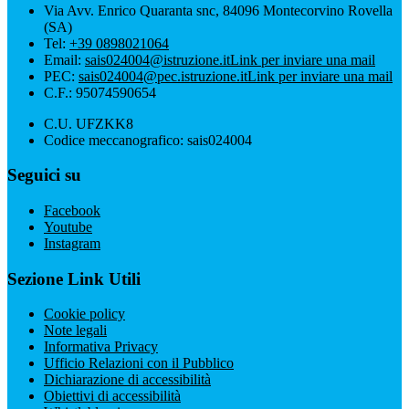
Via Avv. Enrico Quaranta snc, 84096 Montecorvino Rovella
(SA)
Tel:
+39 0898021064
Email:
sais024004@istruzione.it
Link per inviare una mail
PEC:
sais024004@pec.istruzione.it
Link per inviare una mail
C.F.: 95074590654
C.U. UFZKK8
Codice meccanografico: sais024004
Seguici su
Facebook
Youtube
Instagram
Sezione Link Utili
Cookie policy
Note legali
Informativa Privacy
Ufficio Relazioni con il Pubblico
Dichiarazione di accessibilità
Obiettivi di accessibilità