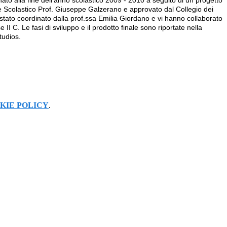
 nato alla fine dell'anno scolastico 2009 - 2010 a seguito di un progetto
e Scolastico Prof. Giuseppe Galzerano e approvato dal Collegio dei
 stato coordinato dalla prof.ssa Emilia Giordano e vi hanno collaborato
se II C. Le fasi di sviluppo e il prodotto finale sono riportate nella
tudios.
KIE POLICY
.