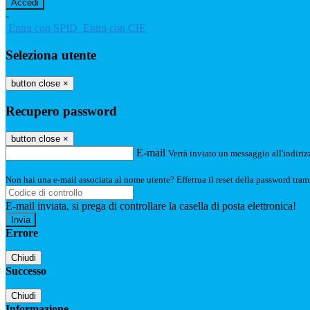
-
Entra con SPID
Entra con CIE
Seleziona utente
button close
×
Recupero password
button close
×
E-mail
Verrà inviato un messaggio all'indirizz
Non hai una e-mail associata al nome utente? Effettua il reset della password tram
E-mail inviata, si prega di controllare la casella di posta elettronica!
Errore
Chiudi
Successo
Chiudi
Informazione