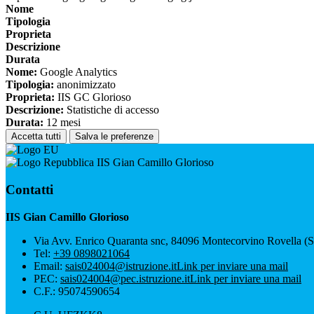
Nome
Tipologia
Proprieta
Descrizione
Durata
Nome:
Google Analytics
Tipologia:
anonimizzato
Proprieta:
IIS GC Glorioso
Descrizione:
Statistiche di accesso
Durata:
12 mesi
Accetta tutti
Salva le preferenze
IIS Gian Camillo Glorioso
Contatti
IIS Gian Camillo Glorioso
Via Avv. Enrico Quaranta snc, 84096 Montecorvino Rovella (
Tel:
+39 0898021064
Email:
sais024004@istruzione.it
Link per inviare una mail
PEC:
sais024004@pec.istruzione.it
Link per inviare una mail
C.F.: 95074590654