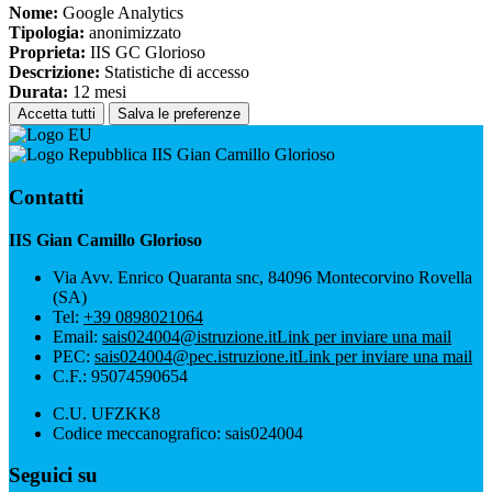
Nome:
Google Analytics
Tipologia:
anonimizzato
Proprieta:
IIS GC Glorioso
Descrizione:
Statistiche di accesso
Durata:
12 mesi
Accetta tutti
Salva le preferenze
IIS Gian Camillo Glorioso
Contatti
IIS Gian Camillo Glorioso
Via Avv. Enrico Quaranta snc, 84096 Montecorvino Rovella
(SA)
Tel:
+39 0898021064
Email:
sais024004@istruzione.it
Link per inviare una mail
PEC:
sais024004@pec.istruzione.it
Link per inviare una mail
C.F.: 95074590654
C.U. UFZKK8
Codice meccanografico: sais024004
Seguici su