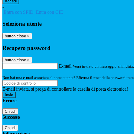
-
Entra con SPID
Entra con CIE
Seleziona utente
button close
×
Recupero password
button close
×
E-mail
Verrà inviato un messaggio all'indirizz
Non hai una e-mail associata al nome utente? Effettua il reset della password tram
E-mail inviata, si prega di controllare la casella di posta elettronica!
Errore
Chiudi
Successo
Chiudi
Informazione