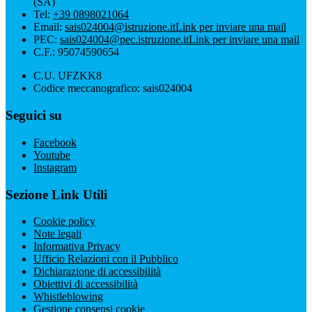
(SA)
Tel:
+39 0898021064
Email:
sais024004@istruzione.it
Link per inviare una mail
PEC:
sais024004@pec.istruzione.it
Link per inviare una mail
C.F.: 95074590654
C.U. UFZKK8
Codice meccanografico: sais024004
Seguici su
Facebook
Youtube
Instagram
Sezione Link Utili
Cookie policy
Note legali
Informativa Privacy
Ufficio Relazioni con il Pubblico
Dichiarazione di accessibilità
Obiettivi di accessibilità
Whistleblowing
Gestione consensi cookie