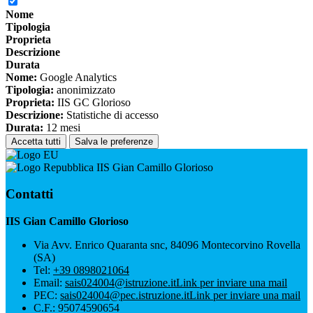
Nome
Tipologia
Proprieta
Descrizione
Durata
Nome:
Google Analytics
Tipologia:
anonimizzato
Proprieta:
IIS GC Glorioso
Descrizione:
Statistiche di accesso
Durata:
12 mesi
Accetta tutti
Salva le preferenze
IIS Gian Camillo Glorioso
Contatti
IIS Gian Camillo Glorioso
Via Avv. Enrico Quaranta snc, 84096 Montecorvino Rovella
(SA)
Tel:
+39 0898021064
Email:
sais024004@istruzione.it
Link per inviare una mail
PEC:
sais024004@pec.istruzione.it
Link per inviare una mail
C.F.: 95074590654