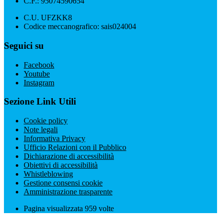
C.F.: 95074590654
C.U. UFZKK8
Codice meccanografico: sais024004
Seguici su
Facebook
Youtube
Instagram
Sezione Link Utili
Cookie policy
Note legali
Informativa Privacy
Ufficio Relazioni con il Pubblico
Dichiarazione di accessibilità
Obiettivi di accessibilità
Whistleblowing
Gestione consensi cookie
Amministrazione trasparente
Pagina visualizzata
959
volte