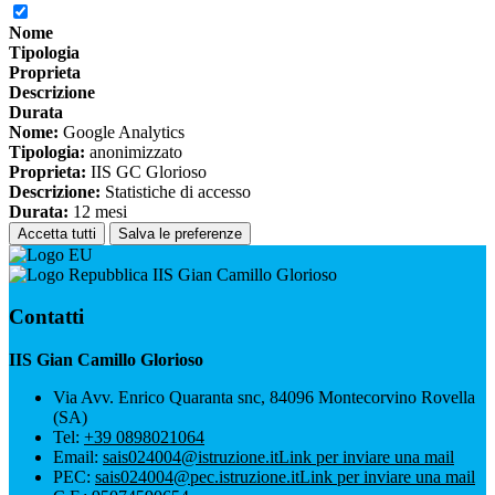
Nome
Tipologia
Proprieta
Descrizione
Durata
Nome:
Google Analytics
Tipologia:
anonimizzato
Proprieta:
IIS GC Glorioso
Descrizione:
Statistiche di accesso
Durata:
12 mesi
Accetta tutti
Salva le preferenze
IIS Gian Camillo Glorioso
Contatti
IIS Gian Camillo Glorioso
Via Avv. Enrico Quaranta snc, 84096 Montecorvino Rovella
(SA)
Tel:
+39 0898021064
Email:
sais024004@istruzione.it
Link per inviare una mail
PEC:
sais024004@pec.istruzione.it
Link per inviare una mail