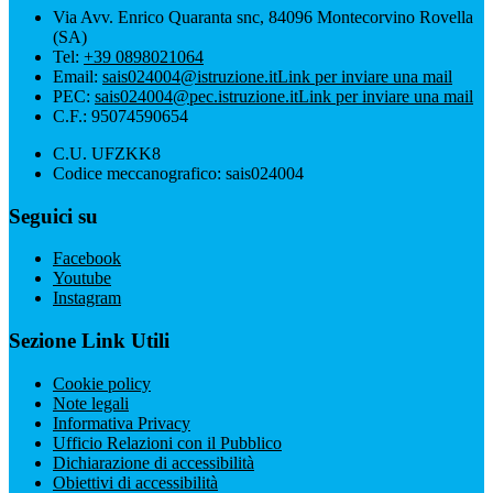
Via Avv. Enrico Quaranta snc, 84096 Montecorvino Rovella
(SA)
Tel:
+39 0898021064
Email:
sais024004@istruzione.it
Link per inviare una mail
PEC:
sais024004@pec.istruzione.it
Link per inviare una mail
C.F.: 95074590654
C.U. UFZKK8
Codice meccanografico: sais024004
Seguici su
Facebook
Youtube
Instagram
Sezione Link Utili
Cookie policy
Note legali
Informativa Privacy
Ufficio Relazioni con il Pubblico
Dichiarazione di accessibilità
Obiettivi di accessibilità