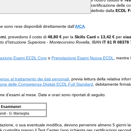
Il nostro Istituto è
Tes
certificazione delle 
definito dalla
ECDL F
one sono rese disponibili direttamente dall’
AICA
.
erni
, prevedono il costo di
48,80 €
per la
Skills Card
e
13,42 €
per
cia
tuto d’Istruzione Superiore - Montecorvino Rovella
, IBAN
IT 61 R 08378
tazione Esami ECDL Core
o
Prenotazione Esami Nuova ECDL
, mentre 
enso al trattamento dei dati personali
, previa lettura della relativa inf
ione delle Competenze Digitali ECDL Full Standard
, debitamente firmat
 d’esami al mese. Date e orari sono riportati di seguito.
Esaminatori
andi - G. Marseglia
tazione, o sua eventuale modifica, devono pervenire almeno 5 giorni lav
è custodita presso il Test Center (non richiesta per certificazioni sec