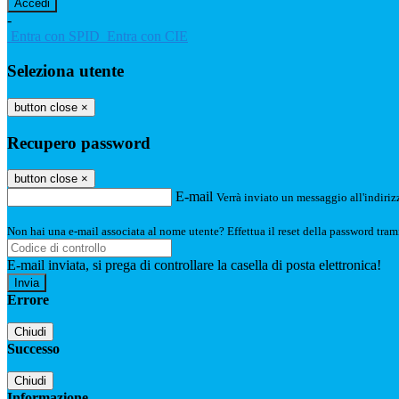
-
Entra con SPID
Entra con CIE
Seleziona utente
button close
×
Recupero password
button close
×
E-mail
Verrà inviato un messaggio all'indirizz
Non hai una e-mail associata al nome utente? Effettua il reset della password tram
E-mail inviata, si prega di controllare la casella di posta elettronica!
Errore
Chiudi
Successo
Chiudi
Informazione