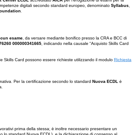
t Center ECDL
accreditato
AICA
per l'erogazione di esami per la
competenze digitali secondo
standard europeo, denominato
Syllabus
,
oundation
.
scun esame
, da versare mediante bonifico presso la CRA e BCC di
 76260 000000341665
, indicando nella causale “Acquisto Skills Card
le Skills Card possono essere richieste utilizzando il modulo
Richiesta
ormativa. Per la certificazione secondo lo standard
Nuova ECDL
è
a.
orativi prima della stessa; è inoltre necessario presentare un
ondo lo standard Nuova ECDL), e la dichiarazione di consenso al