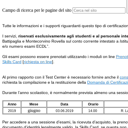
Campo di ricerca per le pagine del sito
Tutte le informazioni e i supporti riguardanti questo tipo di certificazi
I servizi,
riservati esclusivamente agli studenti e al personale int
Battipaglia e Montecorvino Rovella sul conto corrente intestato a
Isti
e/o numero esami ECDL”.
Gli esami possono essere prenotati utilizzando i moduli on line
Preno
Skills Card
[
richiesta on line
]
.
Al primo rapporto con il Test Center è necessario fornire anche il
cons
richiesta la compilazione e la restituzione della
Domanda di Certificaz
Durante l’anno scolastico, è normalmente prevista almeno una sessione
Anno
Mese
Data
Orario
giugno
2019
03.06.2019
14.00
R. L
Per accedere a una sessione d’esami, la ricevuta d’acquisto, la preno
documento d’identità legalmente valido, la Skills Card, se questa non 