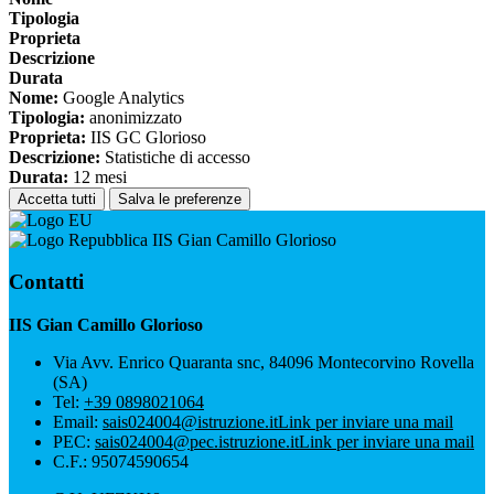
Tipologia
Proprieta
Descrizione
Durata
Nome:
Google Analytics
Tipologia:
anonimizzato
Proprieta:
IIS GC Glorioso
Descrizione:
Statistiche di accesso
Durata:
12 mesi
Accetta tutti
Salva le preferenze
IIS Gian Camillo Glorioso
Contatti
IIS Gian Camillo Glorioso
Via Avv. Enrico Quaranta snc, 84096 Montecorvino Rovella
(SA)
Tel:
+39 0898021064
Email:
sais024004@istruzione.it
Link per inviare una mail
PEC:
sais024004@pec.istruzione.it
Link per inviare una mail
C.F.: 95074590654