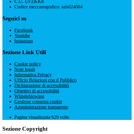
C.U. UFZKK8
Codice meccanografico: sais024004
Seguici su
Facebook
Youtube
Instagram
Sezione Link Utili
Cookie policy
Note legali
Informativa Privacy
Ufficio Relazioni con il Pubblico
Dichiarazione di accessibilità
Obiettivi di accessibilità
Whistleblowing
Gestione consensi cookie
Amministrazione trasparente
Pagina visualizzata
629
volte
Sezione Copyright