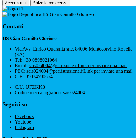
Accetta tutti
Salva le preferenze
IIS Gian Camillo Glorioso
Contatti
IIS Gian Camillo Glorioso
Via Avv. Enrico Quaranta snc, 84096 Montecorvino Rovella
(SA)
Tel:
+39 0898021064
Email:
sais024004@istruzione.it
Link per inviare una mail
PEC:
sais024004@pec.istruzione.it
Link per inviare una mail
C.F.: 95074590654
C.U. UFZKK8
Codice meccanografico: sais024004
Seguici su
Facebook
Youtube
Instagram