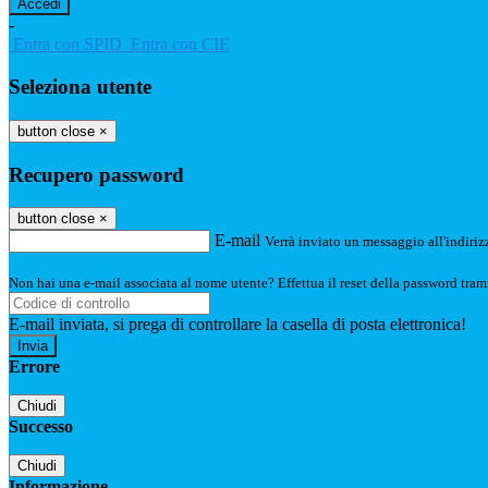
-
Entra con SPID
Entra con CIE
Seleziona utente
button close
×
Recupero password
button close
×
E-mail
Verrà inviato un messaggio all'indirizz
Non hai una e-mail associata al nome utente? Effettua il reset della password tram
E-mail inviata, si prega di controllare la casella di posta elettronica!
Errore
Chiudi
Successo
Chiudi
Informazione