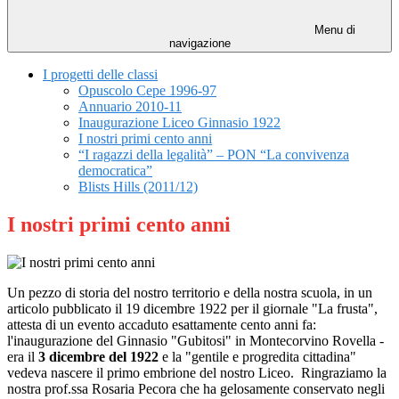
Menu di
navigazione
I progetti delle classi
Opuscolo Cepe 1996-97
Annuario 2010-11
Inaugurazione Liceo Ginnasio 1922
I nostri primi cento anni
“I ragazzi della legalità” – PON “La convivenza
democratica”
Blists Hills (2011/12)
I nostri primi cento anni
Un pezzo di storia del nostro territorio e della nostra scuola, in un
articolo pubblicato il 19 dicembre 1922 per il giornale "La frusta",
attesta di un evento accaduto esattamente cento anni fa:
l'inaugurazione del Ginnasio "Gubitosi" in Montecorvino Rovella -
era il
3 dicembre del 1922
e la "gentile e progredita cittadina"
vedeva nascere il primo embrione del nostro Liceo. Ringraziamo la
nostra prof.ssa Rosaria Pecora che ha gelosamente conservato negli