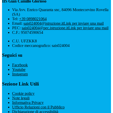
IIS Gian Camillo Glorioso
Via Avv. Enrico Quaranta snc, 84096 Montecorvino Rovella
(SA)
Tel:
+39 0898021064
Email:
sais024004@istruzione.it
Link per inviare una mail
PEC:
sais024004@pec.istruzione.it
Link per inviare una mail
C.F.: 95074590654
C.U. UFZKK8
Codice meccanografico: sais024004
Seguici su
Facebook
Youtube
Instagram
Sezione Link Utili
Cookie policy
Note legali
Informativa Privacy
Ufficio Relazioni con il Pubblico
Dichiarazione di accessibilità