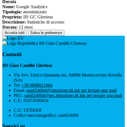
Durata
Nome:
Google Analytics
Tipologia:
anonimizzato
Proprieta:
IIS GC Glorioso
Descrizione:
Statistiche di accesso
Durata:
12 mesi
Accetta tutti
Salva le preferenze
IIS Gian Camillo Glorioso
Contatti
IIS Gian Camillo Glorioso
Via Avv. Enrico Quaranta snc, 84096 Montecorvino Rovella
(SA)
Tel:
+39 0898021064
Email:
sais024004@istruzione.it
Link per inviare una mail
PEC:
sais024004@pec.istruzione.it
Link per inviare una mail
C.F.: 95074590654
C.U. UFZKK8
Codice meccanografico: sais024004
Seguici su