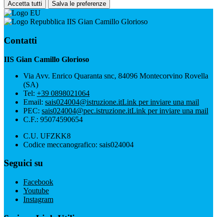
Accetta tutti
Salva le preferenze
IIS Gian Camillo Glorioso
Contatti
IIS Gian Camillo Glorioso
Via Avv. Enrico Quaranta snc, 84096 Montecorvino Rovella
(SA)
Tel:
+39 0898021064
Email:
sais024004@istruzione.it
Link per inviare una mail
PEC:
sais024004@pec.istruzione.it
Link per inviare una mail
C.F.: 95074590654
C.U. UFZKK8
Codice meccanografico: sais024004
Seguici su
Facebook
Youtube
Instagram