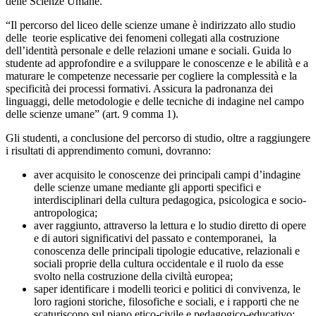
delle Scienze Umane.
“Il percorso del liceo delle scienze umane è indirizzato allo studio
delle teorie esplicative dei fenomeni collegati alla costruzione
dell’identità personale e delle relazioni umane e sociali. Guida lo
studente ad approfondire e a sviluppare le conoscenze e le abilità e a
maturare le competenze necessarie per cogliere la complessità e la
specificità dei processi formativi. Assicura la padronanza dei
linguaggi, delle metodologie e delle tecniche di indagine nel campo
delle scienze umane” (art. 9 comma 1).
Gli studenti, a conclusione del percorso di studio, oltre a raggiungere
i risultati di apprendimento comuni, dovranno:
aver acquisito le conoscenze dei principali campi d’indagine
delle scienze umane mediante gli apporti specifici e
interdisciplinari della cultura pedagogica, psicologica e socio-
antropologica;
aver raggiunto, attraverso la lettura e lo studio diretto di opere
e di autori significativi del passato e contemporanei, la
conoscenza delle principali tipologie educative, relazionali e
sociali proprie della cultura occidentale e il ruolo da esse
svolto nella costruzione della civiltà europea;
saper identificare i modelli teorici e politici di convivenza, le
loro ragioni storiche, filosofiche e sociali, e i rapporti che ne
scaturiscono sul piano etico-civile e pedagogico-educativo;