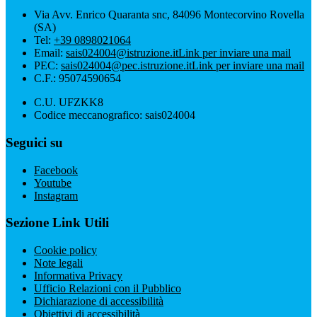
Via Avv. Enrico Quaranta snc, 84096 Montecorvino Rovella
(SA)
Tel:
+39 0898021064
Email:
sais024004@istruzione.it
Link per inviare una mail
PEC:
sais024004@pec.istruzione.it
Link per inviare una mail
C.F.: 95074590654
C.U. UFZKK8
Codice meccanografico: sais024004
Seguici su
Facebook
Youtube
Instagram
Sezione Link Utili
Cookie policy
Note legali
Informativa Privacy
Ufficio Relazioni con il Pubblico
Dichiarazione di accessibilità
Obiettivi di accessibilità