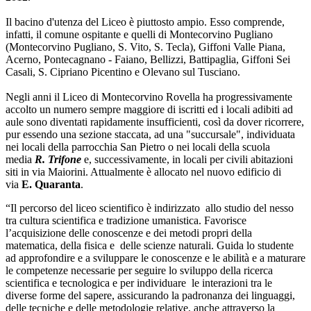
Il bacino d'utenza del Liceo è piuttosto ampio. Esso comprende,
infatti, il comune ospitante e quelli di Montecorvino Pugliano
(Montecorvino Pugliano, S. Vito, S. Tecla), Giffoni Valle Piana,
Acerno, Pontecagnano - Faiano, Bellizzi, Battipaglia, Giffoni Sei
Casali, S. Cipriano Picentino e Olevano sul Tusciano.
Negli anni il Liceo di Montecorvino Rovella ha progressivamente
accolto un numero sempre maggiore di iscritti ed i locali adibiti ad
aule sono diventati rapidamente insufficienti, così da dover ricorrere,
pur essendo una sezione staccata, ad una "succursale", individuata
nei locali della parrocchia San Pietro o nei locali della scuola
media
R. Trifone
e, successivamente, in locali per civili abitazioni
siti in via Maiorini. Attualmente è allocato nel nuovo edificio di
via
E. Quaranta
.
“Il percorso del liceo scientifico è indirizzato allo studio del nesso
tra cultura scientifica e tradizione umanistica. Favorisce
l’acquisizione delle conoscenze e dei metodi propri della
matematica, della fisica e delle scienze naturali. Guida lo studente
ad approfondire e a sviluppare le conoscenze e le abilità e a maturare
le competenze necessarie per seguire lo sviluppo della ricerca
scientifica e tecnologica e per individuare le interazioni tra le
diverse forme del sapere, assicurando la padronanza dei linguaggi,
delle tecniche e delle metodologie relative, anche attraverso la