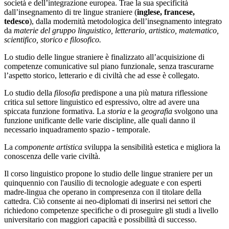
società e dell’integrazione europea. Trae la sua specificità
dall’insegnamento di tre lingue straniere (
inglese, francese,
tedesco
), dalla modernità metodologica dell’insegnamento integrato
da
materie del gruppo linguistico, letterario, artistico, matematico,
scientifico, storico e filosofico.
Lo studio delle lingue straniere è finalizzato all’acquisizione di
competenze comunicative sul piano funzionale, senza trascurarne
l’aspetto storico, letterario e di civiltà che ad esse è collegato.
Lo studio della
filosofia
predispone a una più matura riflessione
critica sul settore linguistico ed espressivo, oltre ad avere una
spiccata funzione formativa. La
storia
e la
geografia
svolgono una
funzione unificante delle varie discipline, alle quali danno il
necessario inquadramento spazio - temporale.
La
componente artistica
sviluppa la sensibilità estetica e migliora la
conoscenza delle varie civiltà.
Il corso linguistico propone lo studio delle lingue straniere per un
quinquennio con l'ausilio di tecnologie adeguate e con esperti
madre-lingua che operano in compresenza con il titolare della
cattedra. Ciò consente ai neo-diplomati di inserirsi nei settori che
richiedono competenze specifiche o di proseguire gli studi a livello
universitario con maggiori capacità e possibilità di successo.