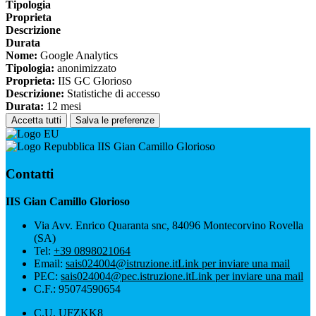
Tipologia
Proprieta
Descrizione
Durata
Nome:
Google Analytics
Tipologia:
anonimizzato
Proprieta:
IIS GC Glorioso
Descrizione:
Statistiche di accesso
Durata:
12 mesi
Accetta tutti
Salva le preferenze
IIS Gian Camillo Glorioso
Contatti
IIS Gian Camillo Glorioso
Via Avv. Enrico Quaranta snc, 84096 Montecorvino Rovella
(SA)
Tel:
+39 0898021064
Email:
sais024004@istruzione.it
Link per inviare una mail
PEC:
sais024004@pec.istruzione.it
Link per inviare una mail
C.F.: 95074590654
C.U. UFZKK8