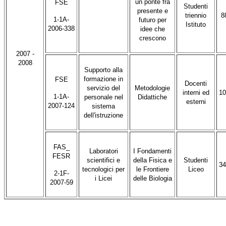
un ponte fra
FSE
Studenti
presente e
triennio
8
1-1A-
futuro per
Istituto
2006-338
idee che
crescono
2007 -
2008
Supporto alla
formazione in
FSE
Docenti
servizio del
Metodologie
interni ed
10
1-1A-
personale nel
Didattiche
esterni
2007-124
sistema
dell'istruzione
FAS_
Laboratori
I Fondamenti
FESR
scientifici e
della Fisica e
Studenti
34
tecnologici per
le Frontiere
Liceo
2-1F-
i Licei
delle Biologia
2007-59