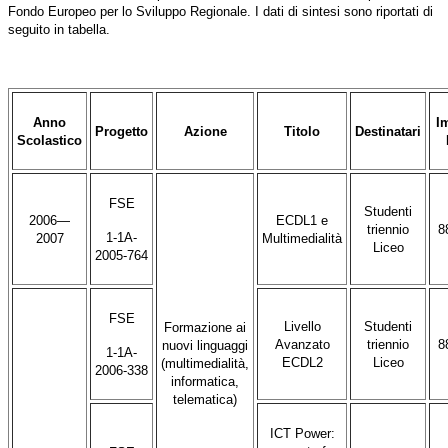
Fondo Europeo per lo Sviluppo Regionale. I dati di sintesi sono riportati di
seguito in tabella.
Anno
I
Progetto
Azione
Titolo
Destinatari
Scolastico
FSE
Studenti
2006—
ECDL1 e
triennio
8
1-1A-
2007
Multimedialità
Liceo
2005-764
FSE
Livello
Studenti
Formazione ai
Avanzato
triennio
8
nuovi linguaggi
1-1A-
ECDL2
Liceo
(multimedialità,
2006-338
informatica,
telematica)
ICT Power: