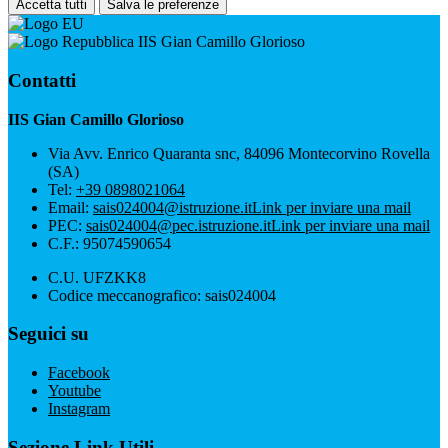
Accetta tutti
Salva le preferenze
IIS Gian Camillo Glorioso
Contatti
IIS Gian Camillo Glorioso
Via Avv. Enrico Quaranta snc, 84096 Montecorvino Rovella
(SA)
Tel:
+39 0898021064
Email:
sais024004@istruzione.it
Link per inviare una mail
PEC:
sais024004@pec.istruzione.it
Link per inviare una mail
C.F.: 95074590654
C.U. UFZKK8
Codice meccanografico: sais024004
Seguici su
Facebook
Youtube
Instagram
Sezione Link Utili