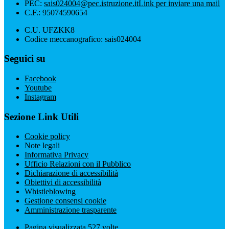
PEC:
sais024004@pec.istruzione.it
Link per inviare una mail
C.F.: 95074590654
C.U. UFZKK8
Codice meccanografico: sais024004
Seguici su
Facebook
Youtube
Instagram
Sezione Link Utili
Cookie policy
Note legali
Informativa Privacy
Ufficio Relazioni con il Pubblico
Dichiarazione di accessibilità
Obiettivi di accessibilità
Whistleblowing
Gestione consensi cookie
Amministrazione trasparente
Pagina visualizzata
527
volte