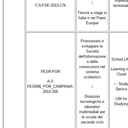
impresa
/
C-5-FSE-2013-176
territoria
Tirocini e stage in
Italia e nei Paesi
Europei
Promuovere e
sviluppare la
Società
dell'informazione
School L
e della
conoscenza nel
Learning i
FESR-POR
sistema
Cloud
scolastico
A-2-
i - Stud
FESR06_POR_CAMPANIA-
/
Device
2012-256
Dotazioni
LIM for
tecnologiche e
Studyin
laboratori
multimediali per
le scuole del
secondo ciclo