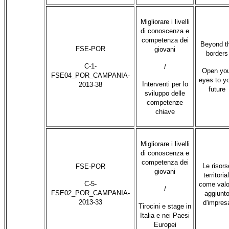
Migliorare i livelli
di conoscenza e
competenza dei
Beyond t
FSE-POR
giovani
borders
C-1-
/
Open you
FSE04_POR_CAMPANIA-
eyes to y
Interventi per lo
2013-38
future
sviluppo delle
competenze
chiave
Migliorare i livelli
di conoscenza e
competenza dei
Le risors
FSE-POR
giovani
territorial
C-5-
come valo
/
FSE02_POR_CAMPANIA-
aggiunt
2013-33
d'impres
Tirocini e stage in
Italia e nei Paesi
Europei