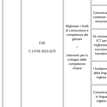
Comunica
contenuti
emozion
Migliorare i livelli
di conoscenza e
competenza dei
Gli strume
giovani
ICT per
FSE
migliorare 
/
success
C-1-FSE-2013-1175
formativ
Interventi per lo
sviluppo delle
competenze
chiave
I fondame
della ling
inglese
Comunica
in lingu
inglese