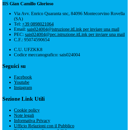
IIS Gian Camillo Glorioso
Via Avv. Enrico Quaranta snc, 84096 Montecorvino Rovella
(SA)
Tel:
+39 0898021064
Email:
sais024004@istruzione.it
Link per inviare una mail
PEC:
sais024004@pec.istruzione.it
Link per inviare una mail
C.F.: 95074590654
C.U. UFZKK8
Codice meccanografico: sais024004
Seguici su
Facebook
Youtube
Instagram
Sezione Link Utili
Cookie policy
Note legali
Informativa Privacy
Ufficio Relazioni con il Pubblico