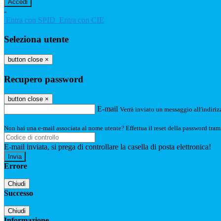
-
Entra con SPID
Entra con CIE
Seleziona utente
button close
×
Recupero password
button close
×
E-mail
Verrà inviato un messaggio all'indirizz
Non hai una e-mail associata al nome utente? Effettua il reset della password tram
E-mail inviata, si prega di controllare la casella di posta elettronica!
Errore
Chiudi
Successo
Chiudi
Informazione