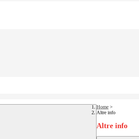
Home
>
Altre info
Altre info