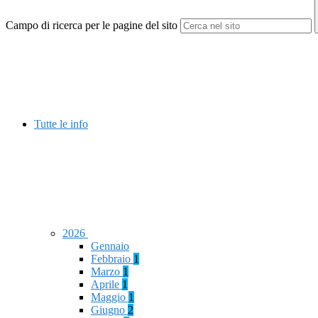
Campo di ricerca per le pagine del sito
Tutte le info
2026
Gennaio
Febbraio
1
Marzo
1
Aprile
1
Maggio
1
Giugno
2