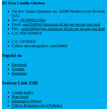
IIS Gian Camillo Glorioso
Via Avv. Enrico Quaranta snc, 84096 Montecorvino Rovella
(SA)
Tel:
+39 0898021064
Email:
sais024004@istruzione.it
Link per inviare una mail
PEC:
sais024004@pec.istruzione.it
Link per inviare una mail
C.F.: 95074590654
C.U. UFZKK8
Codice meccanografico: sais024004
Seguici su
Facebook
Youtube
Instagram
Sezione Link Utili
Cookie policy
Note legali
Informativa Privacy
Ufficio Relazioni con il Pubblico