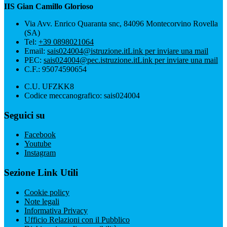
IIS Gian Camillo Glorioso
Via Avv. Enrico Quaranta snc, 84096 Montecorvino Rovella
(SA)
Tel:
+39 0898021064
Email:
sais024004@istruzione.it
Link per inviare una mail
PEC:
sais024004@pec.istruzione.it
Link per inviare una mail
C.F.: 95074590654
C.U. UFZKK8
Codice meccanografico: sais024004
Seguici su
Facebook
Youtube
Instagram
Sezione Link Utili
Cookie policy
Note legali
Informativa Privacy
Ufficio Relazioni con il Pubblico