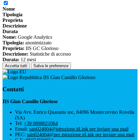
Nome
Tipologia
Proprieta
Descrizione
Durata
Nome:
Google Analytics
Tipologia:
anonimizzato
Proprieta:
IIS GC Glorioso
Descrizione:
Statistiche di accesso
Durata:
12 mesi
Accetta tutti
Salva le preferenze
IIS Gian Camillo Glorioso
Contatti
IIS Gian Camillo Glorioso
Via Avv. Enrico Quaranta snc, 84096 Montecorvino Rovella
(SA)
Tel:
+39 0898021064
Email:
sais024004@istruzione.it
Link per inviare una mail
PEC:
sais024004@pec.istruzione.it
Link per inviare una mail