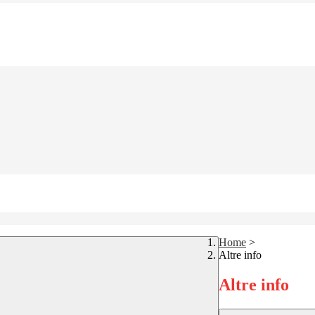
Home
>
Altre info
Altre info