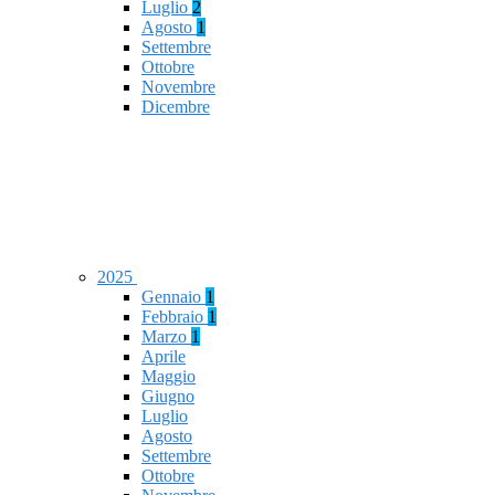
Luglio
2
Agosto
1
Settembre
Ottobre
Novembre
Dicembre
2025
Gennaio
1
Febbraio
1
Marzo
1
Aprile
Maggio
Giugno
Luglio
Agosto
Settembre
Ottobre