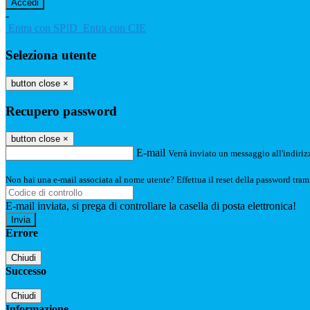
-
Entra con SPID
Entra con CIE
Seleziona utente
button close
×
Recupero password
button close
×
E-mail
Verrà inviato un messaggio all'indirizz
Non hai una e-mail associata al nome utente? Effettua il reset della password tram
E-mail inviata, si prega di controllare la casella di posta elettronica!
Errore
Chiudi
Successo
Chiudi
Informazione