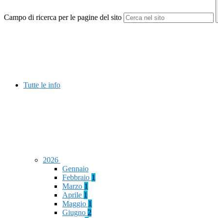
Campo di ricerca per le pagine del sito
Tutte le info
2026
Gennaio
Febbraio
1
Marzo
1
Aprile
1
Maggio
1
Giugno
2