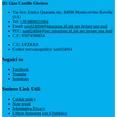
IIS Gian Camillo Glorioso
Via Avv. Enrico Quaranta snc, 84096 Montecorvino Rovella
(SA)
Tel:
+39 0898021064
Email:
sais024004@istruzione.it
Link per inviare una mail
PEC:
sais024004@pec.istruzione.it
Link per inviare una mail
C.F.: 95074590654
C.U. UFZKK8
Codice meccanografico: sais024004
Seguici su
Facebook
Youtube
Instagram
Sezione Link Utili
Cookie policy
Note legali
Informativa Privacy
Ufficio Relazioni con il Pubblico