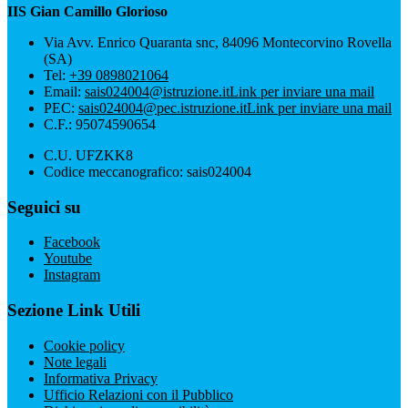
IIS Gian Camillo Glorioso
Via Avv. Enrico Quaranta snc, 84096 Montecorvino Rovella
(SA)
Tel:
+39 0898021064
Email:
sais024004@istruzione.it
Link per inviare una mail
PEC:
sais024004@pec.istruzione.it
Link per inviare una mail
C.F.: 95074590654
C.U. UFZKK8
Codice meccanografico: sais024004
Seguici su
Facebook
Youtube
Instagram
Sezione Link Utili
Cookie policy
Note legali
Informativa Privacy
Ufficio Relazioni con il Pubblico