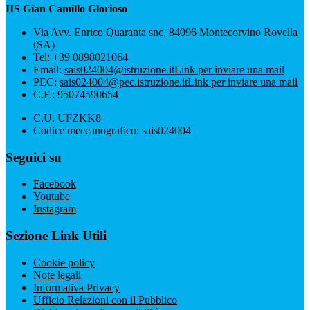
IIS Gian Camillo Glorioso
Via Avv. Enrico Quaranta snc, 84096 Montecorvino Rovella
(SA)
Tel:
+39 0898021064
Email:
sais024004@istruzione.it
Link per inviare una mail
PEC:
sais024004@pec.istruzione.it
Link per inviare una mail
C.F.: 95074590654
C.U. UFZKK8
Codice meccanografico: sais024004
Seguici su
Facebook
Youtube
Instagram
Sezione Link Utili
Cookie policy
Note legali
Informativa Privacy
Ufficio Relazioni con il Pubblico