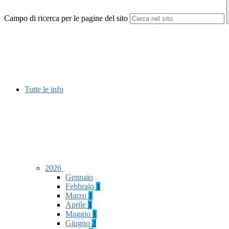
Campo di ricerca per le pagine del sito
Tutte le info
2026
Gennaio
Febbraio
1
Marzo
1
Aprile
1
Maggio
1
Giugno
2