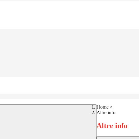
Home
>
Altre info
Altre info