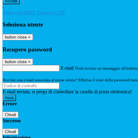
-
Entra con SPID
Entra con CIE
Seleziona utente
button close
×
Recupero password
button close
×
E-mail
Verrà inviato un messaggio all'indirizz
Non hai una e-mail associata al nome utente? Effettua il reset della password tram
E-mail inviata, si prega di controllare la casella di posta elettronica!
Errore
Chiudi
Successo
Chiudi
Informazione