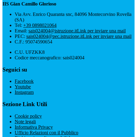
IIS Gian Camillo Glorioso
Via Avv. Enrico Quaranta snc, 84096 Montecorvino Rovella
(SA)
Tel:
+39 0898021064
Email:
sais024004@istruzione.it
Link per inviare una mail
PEC:
sais024004@pec.istruzione.it
Link per inviare una mail
C.F.: 95074590654
C.U. UFZKK8
Codice meccanografico: sais024004
Seguici su
Facebook
Youtube
Instagram
Sezione Link Utili
Cookie policy
Note legali
Informativa Privacy
Ufficio Relazioni con il Pubblico