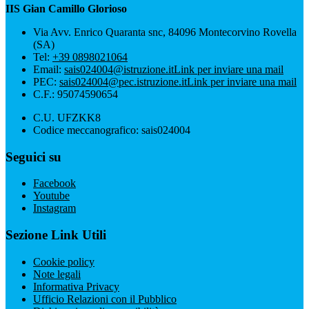
IIS Gian Camillo Glorioso
Via Avv. Enrico Quaranta snc, 84096 Montecorvino Rovella
(SA)
Tel:
+39 0898021064
Email:
sais024004@istruzione.it
Link per inviare una mail
PEC:
sais024004@pec.istruzione.it
Link per inviare una mail
C.F.: 95074590654
C.U. UFZKK8
Codice meccanografico: sais024004
Seguici su
Facebook
Youtube
Instagram
Sezione Link Utili
Cookie policy
Note legali
Informativa Privacy
Ufficio Relazioni con il Pubblico