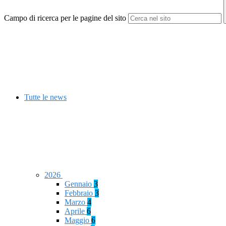
Campo di ricerca per le pagine del sito
Tutte le news
2026
Gennaio
3
Febbraio
3
Marzo
4
Aprile
6
Maggio
6