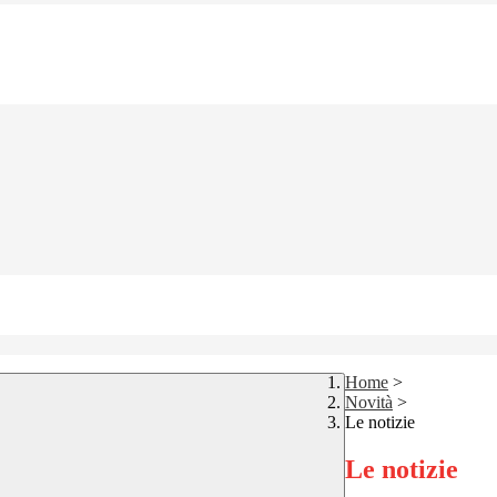
Home
>
Novità
>
Le notizie
Le notizie