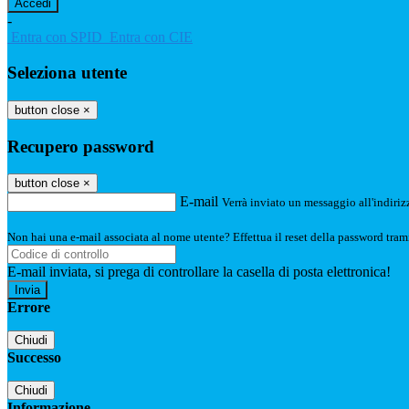
-
Entra con SPID
Entra con CIE
Seleziona utente
button close
×
Recupero password
button close
×
E-mail
Verrà inviato un messaggio all'indirizz
Non hai una e-mail associata al nome utente? Effettua il reset della password tram
E-mail inviata, si prega di controllare la casella di posta elettronica!
Errore
Chiudi
Successo
Chiudi
Informazione