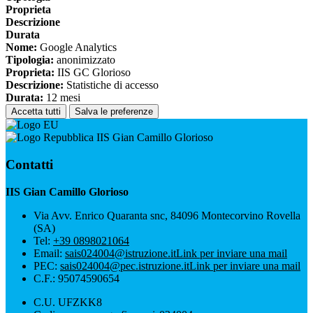
Proprieta
Descrizione
Durata
Nome:
Google Analytics
Tipologia:
anonimizzato
Proprieta:
IIS GC Glorioso
Descrizione:
Statistiche di accesso
Durata:
12 mesi
Accetta tutti
Salva le preferenze
IIS Gian Camillo Glorioso
Contatti
IIS Gian Camillo Glorioso
Via Avv. Enrico Quaranta snc, 84096 Montecorvino Rovella
(SA)
Tel:
+39 0898021064
Email:
sais024004@istruzione.it
Link per inviare una mail
PEC:
sais024004@pec.istruzione.it
Link per inviare una mail
C.F.: 95074590654
C.U. UFZKK8