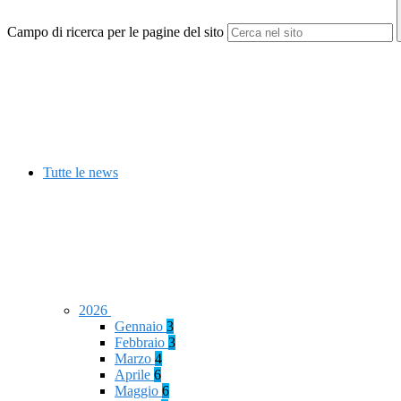
Campo di ricerca per le pagine del sito
Tutte le news
2026
Gennaio
3
Febbraio
3
Marzo
4
Aprile
6
Maggio
6