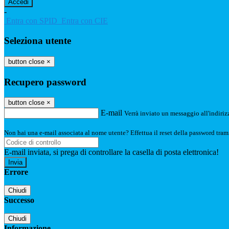
-
Entra con SPID
Entra con CIE
Seleziona utente
button close
×
Recupero password
button close
×
E-mail
Verrà inviato un messaggio all'indirizz
Non hai una e-mail associata al nome utente? Effettua il reset della password tram
E-mail inviata, si prega di controllare la casella di posta elettronica!
Errore
Chiudi
Successo
Chiudi
Informazione