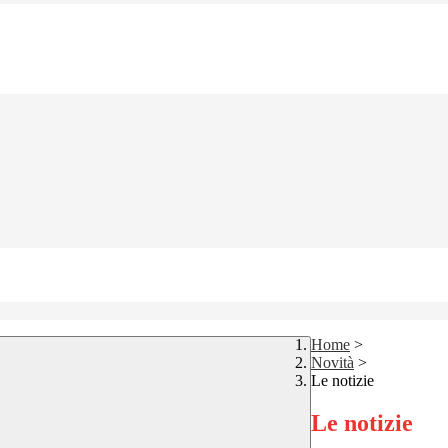
Home
>
Novità
>
Le notizie
Le notizie