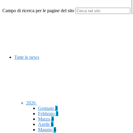
Campo di ricerca per le pagine del sito
Tutte le news
2026
Gennaio
3
Febbraio
3
Marzo
4
Aprile
6
Maggio
6