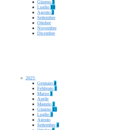
Giugno
3
Luglio
10
Agosto
2
Settembre
Ottobre
Novembre
Dicembre
2025
Gennaio
4
Febbraio
1
Marzo
1
Aprile
Maggio
1
Giugno
13
Luglio
3
Agosto
Settembre
4