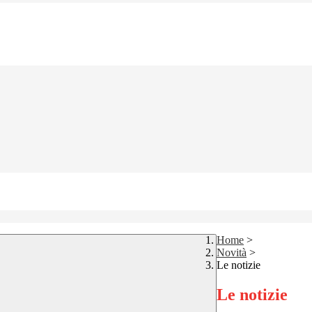
Home
>
Novità
>
Le notizie
Le notizie