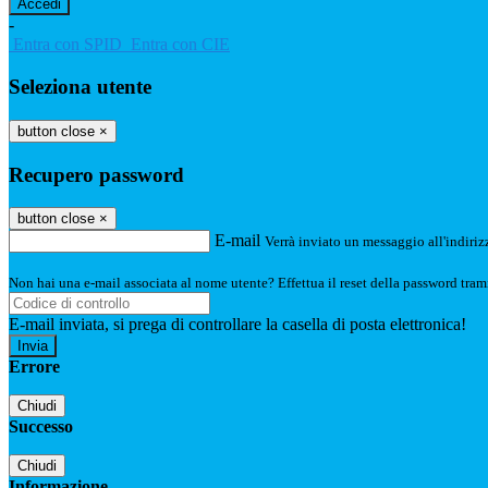
-
Entra con SPID
Entra con CIE
Seleziona utente
button close
×
Recupero password
button close
×
E-mail
Verrà inviato un messaggio all'indirizz
Non hai una e-mail associata al nome utente? Effettua il reset della password tram
E-mail inviata, si prega di controllare la casella di posta elettronica!
Errore
Chiudi
Successo
Chiudi
Informazione