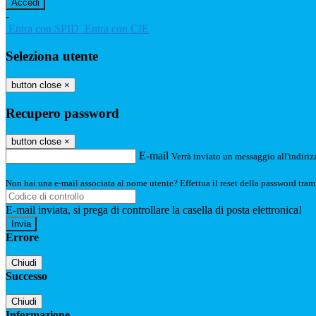
-
Entra con SPID
Entra con CIE
Seleziona utente
button close
×
Recupero password
button close
×
E-mail
Verrà inviato un messaggio all'indirizz
Non hai una e-mail associata al nome utente? Effettua il reset della password tram
E-mail inviata, si prega di controllare la casella di posta elettronica!
Errore
Chiudi
Successo
Chiudi
Informazione