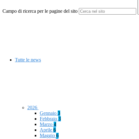
Campo di ricerca per le pagine del sito
Tutte le news
2026
Gennaio
3
Febbraio
3
Marzo
4
Aprile
6
Maggio
6