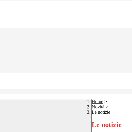
Home
>
Novità
>
Le notizie
Le notizie